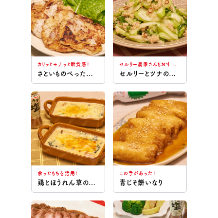
リケンのノンオイル うま塩
野菜！野菜！野菜！
リケンのノンオイル イタリアン風バジル
さくっと100kcal以下
カリッとモチっと新食感！
セルリー農家さんもおすすめ！
さといものぺったんこ焼き
セルリーとツナの温マリネ
リケンのノンオイル 和風
リケンのノンオイル 味わうおろし
リケンのノンオイル 塩レモン
余ったもちを活用！
この手があった！
鶏とほうれん草のもちホワイトソースグラタン
青じそ餅いなり
リケンのノンオイル 青じそ梅