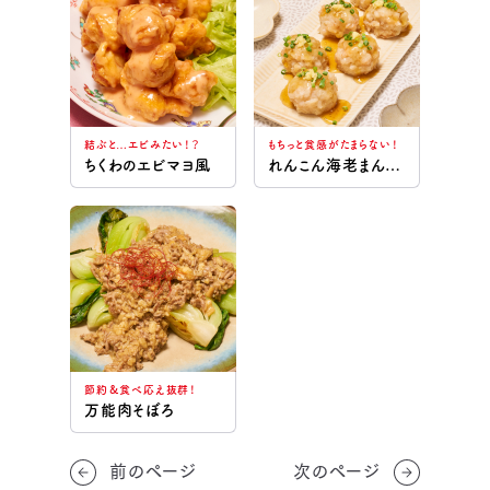
結ぶと…エビみたい！？
もちっと食感がたまらない！
ちくわのエビマヨ風
れんこん海老まんじゅう
節約＆食べ応え抜群！
万能肉そぼろ
前のページ
次のページ