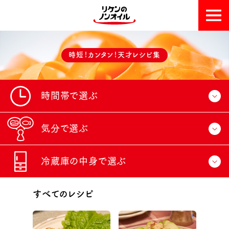
おいしい理由
時短！カンタン！天才レシピ集
天才レシピ集
時間帯で選ぶ
気分で選ぶ
朝
冷蔵庫の中身で選ぶ
ぱぱっともう一品
昼
すべてのレシピ
リケンのノンオイル 青じそ
クイックおつまみ
夕
リケンのノンオイル 中華ごま
まんぞくメインディッシュ