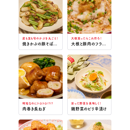
パン
麺
皮も葉も旬のかぶを丸ごと！
大根買ったらこれ作ろ！
焼きかぶの豚そぼろあん
大根と豚肉のフライパン蒸し鍋
時短なのにトロトロ!?!?
余った野菜を美味しく！
肉巻き長ねぎ
鍋野菜のピリ辛漬け