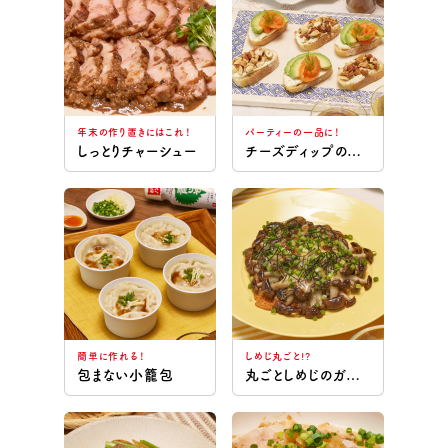
リケンのノンオイル かけちゃえエスニック
肉
魚介
年末の作り置きにはこれ！
パーティーの一品に！
しっとりチャーシュー
チーズディップのブルスケッタ
野菜
卵
豆腐
簡単に作れる！
しめじ丸ごと!?
包まない小籠包
丸ごとしめじのガリバタチーズ焼き
ごはん