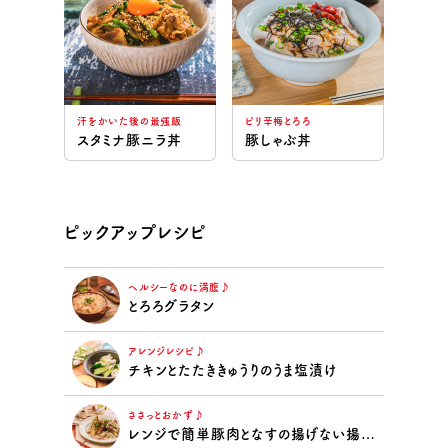
汗をかいた後の最強飯
ピリ辛梅とろろ
スタミナ豚ニラ丼
豚しゃぶ丼
ピックアップレシピ
ヘルシーなのに満腹♪
とろろグラタン
アレンジレシピ♪
チキンとたたききゅうりのうま塩漬け
ささっとおかず♪
レンジで簡単豚肉となすの揚げない揚げ浸し