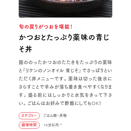
旬の戻りがつおを堪能！
かつおとたっぷり薬味の青じ
そ丼
脂ののったかつおのたたきをたっぷりの薬味
と『リケンのノンオイル 青じそ』でさっぱりとい
ただく丼メニューです。薬味は切った後水に
さらすことで辛みが落ち着き食べやすくなりま
す。盛る前にはしっかりと水気をきって下さ
い。ごはんはお好みで酢飯にしてもOK！
カテゴリー
ごはん類・丼物
調理時間
10分以内
*