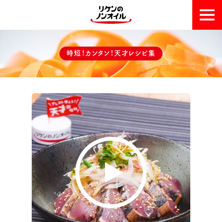
おいしい理由
時短！カンタン！天才レシピ集
天才レシピ集