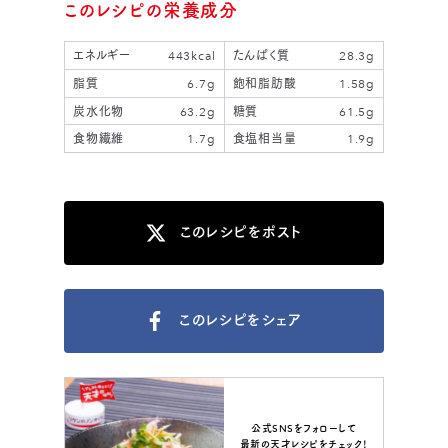
このレシピの栄養成分
エネルギー
443kcal
たんぱく質
28.3g
脂質
6.7g
飽和脂肪酸
1.58g
炭水化物
63.2g
糖質
61.5g
食物繊維
1.7g
食塩相当量
1.9g
このレシピをポスト
このレシピをシェア
公式SNSをフォローして
最新の天才レシピをチェック！