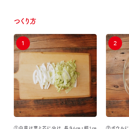
つくり方
1
2
①白菜は葉と芯に分け、長さ6㎝・幅1㎝
②ボウルに