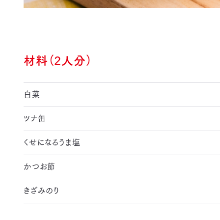
材料（2人分）
白菜
ツナ缶
くせになるうま塩
かつお節
きざみのり