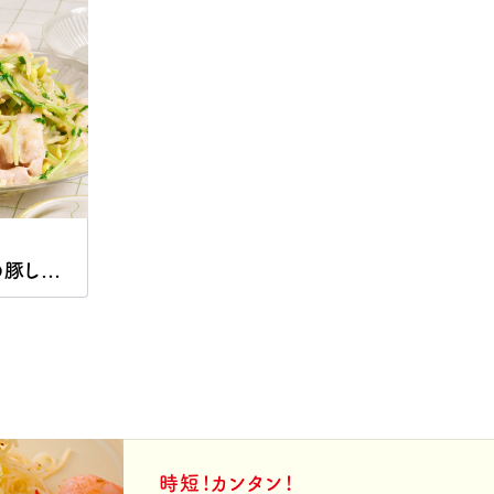
もやしと豆苗の豚しゃぶ和えサラダ
時短！カンタン！