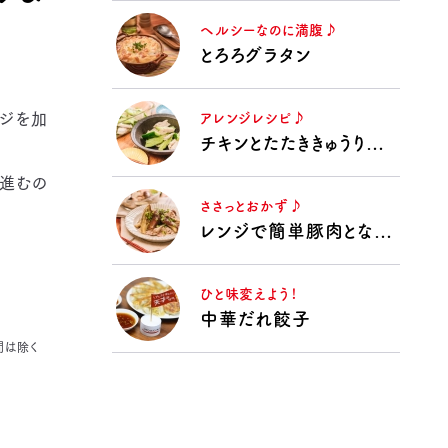
ヘルシーなのに満腹♪
とろろグラタン
ジを加
アレンジレシピ♪
チキンとたたききゅうりのうま塩漬け
進むの
ささっとおかず♪
レンジで簡単豚肉となすの揚げない揚げ浸し
ひと味変えよう！
中華だれ餃子
間は除く