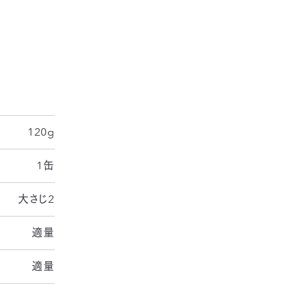
120g
1缶
大さじ2
適量
適量