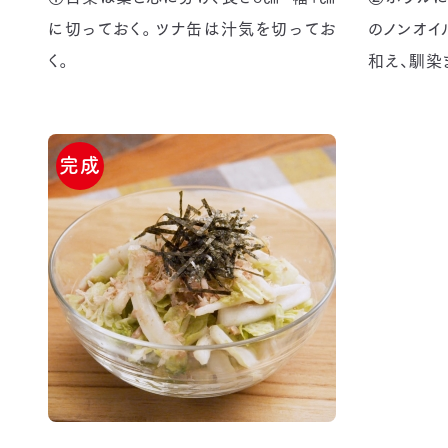
に切っておく。ツナ缶は汁気を切ってお
のノンオイ
く。
和え、馴染
完成