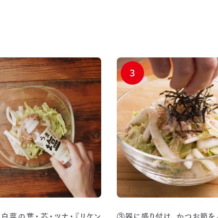
3
白菜の葉・芯・ツナ・『リケン
③器に盛り付け、かつお節を