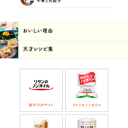
中華だれ餃子
おいしい理由
天才レシピ集
総合TOPサイト
リケンのノンオイル