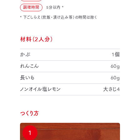
調理時間
5分以内
*
* 下ごしらえ（炊飯・漬け込み等）の時間は除く
材料（2人分）
かぶ
1個
れんこん
60g
長いも
60g
ノンオイル塩レモン
大さじ4
つくり方
1