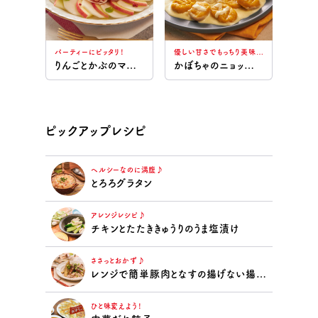
パーティーにピッタリ！
優しい甘さでもっちり美味しい♪
りんごとかぶのマリネのフルーツオードブル
かぼちゃのニョッキ豆乳レモンソース
ピックアップレシピ
ヘルシーなのに満腹♪
とろろグラタン
アレンジレシピ♪
チキンとたたききゅうりのうま塩漬け
ささっとおかず♪
レンジで簡単豚肉となすの揚げない揚げ浸し
ひと味変えよう！