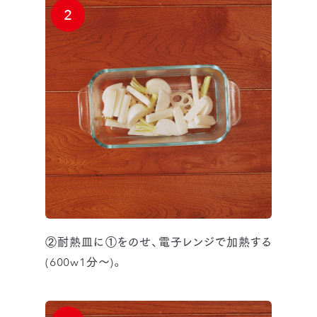
2
②耐熱皿に①をのせ、電子レンジで加熱する
(600w1分～)。