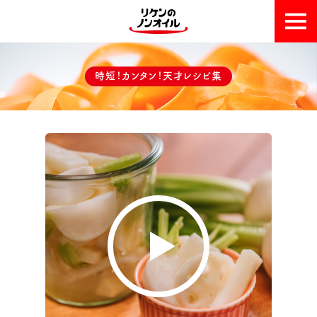
おいしい理由
時短！カンタン！天才レシピ集
天才レシピ集