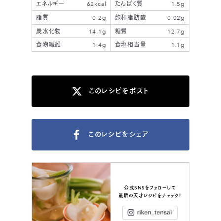
エネルギー
62kcal
たんぱく質
1.5g
脂質
0.2g
飽和脂肪酸
0.02g
炭水化物
14.1g
糖質
12.7g
食物繊維
1.4g
食塩相当量
1.1g
このレシピをポスト
このレシピをシェア
公式SNSをフォローして
最新の天才レシピをチェック！
Instagram