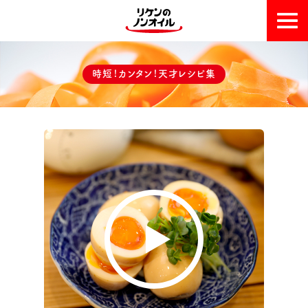
おいしい理由
時短！カンタン！天才レシピ集
天才レシピ集