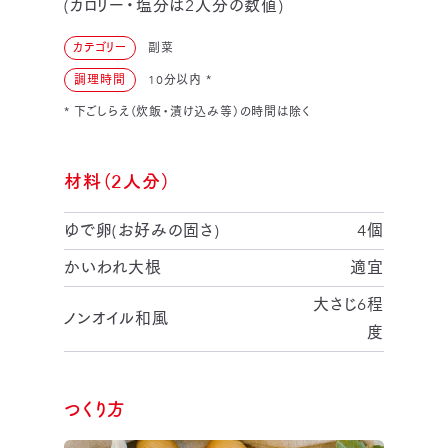
(カロリー・塩分は2人分の数値)
カテゴリー
副菜
調理時間
10分以内
*
* 下ごしらえ（炊飯・漬け込み等）の時間は除く
材料（2人分）
ゆで卵(お好みの固さ)
4個
かいわれ大根
適宜
大さじ6程
ノンオイル和風
度
つくり方