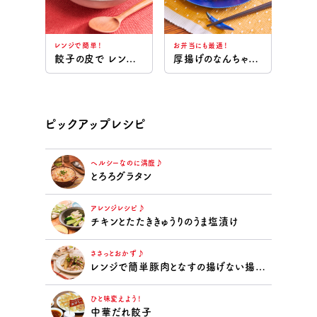
レンジで簡単！
お弁当にも最適！
餃子の皮で レンチンワンタンスープ
厚揚げのなんちゃって酢豚
ピックアップレシピ
ヘルシーなのに満腹♪
とろろグラタン
アレンジレシピ♪
チキンとたたききゅうりのうま塩漬け
ささっとおかず♪
レンジで簡単豚肉となすの揚げない揚げ浸し
ひと味変えよう！
中華だれ餃子