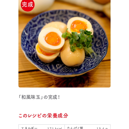
完成
「和風味玉」の完成！
このレシピの栄養成分
エネルギー
171 kcal
たんぱく質
13.4 g