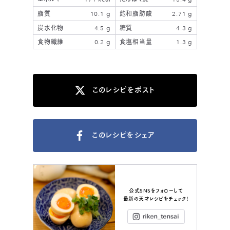
脂質
10.1 g
飽和脂肪酸
2.71 g
炭水化物
4.5 g
糖質
4.3 g
食物繊維
0.2 g
食塩相当量
1.3 g
このレシピをポスト
このレシピをシェア
公式SNSをフォローして
最新の天才レシピをチェック！
Instagram