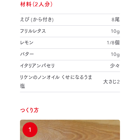
材料（2人分）
えび (から付き)
8尾
フリルレタス
10g
レモン
1/8個
バター
10g
イタリアンパセリ
少々
リケンのノンオイル くせになるうま
大さじ2
塩
つくり方
1