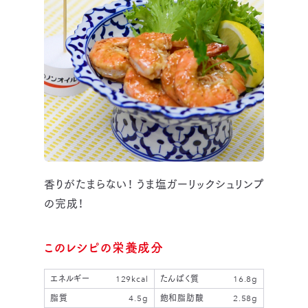
香りがたまらない！ うま塩ガーリックシュリンプ
の完成！
このレシピの栄養成分
エネルギー
129kcal
たんぱく質
16.8g
脂質
4.5g
飽和脂肪酸
2.58g