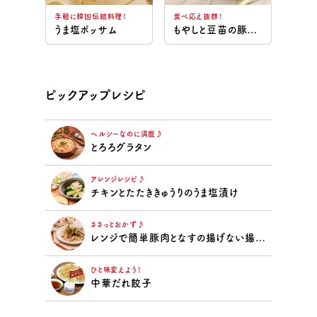
手軽に韓国伝統料理！
食べ応え抜群！
うま塩ポッサム
もやしと豆苗の豚しゃぶ和えサラダ
ピックアップレシピ
ヘルシーなのに満腹♪
とろろグラタン
アレンジレシピ♪
チキンとたたききゅうりのうま塩漬け
ささっとおかず♪
レンジで簡単豚肉となすの揚げない揚げ浸し
ひと味変えよう！
中華だれ餃子