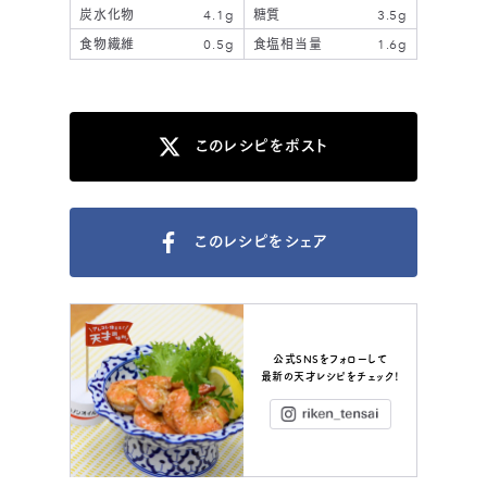
炭水化物
4.1g
糖質
3.5g
食物繊維
0.5g
食塩相当量
1.6g
このレシピをポスト
このレシピをシェア
公式SNSをフォローして
最新の天才レシピをチェック！
Instagram