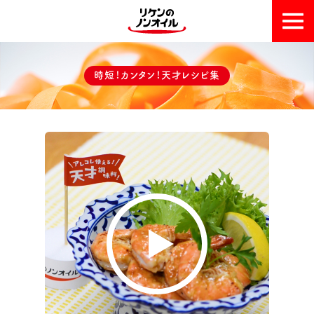
おいしい理由
時短！カンタン！天才レシピ集
天才レシピ集