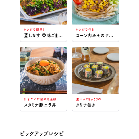
レンジで簡単！
レンジで作る
蒸しなす 香味ごまだれ
コーン肉みそのサラダうどん
汗をかいた後の最強飯
生ハムときゅうりの
スタミナ豚ニラ丼
クリチ巻き
ピックアップレシピ