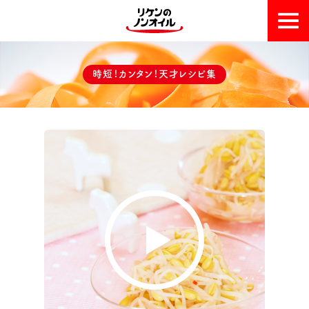
おいしい理由
時短！カンタン！天才レシピ集
天才レシピ集