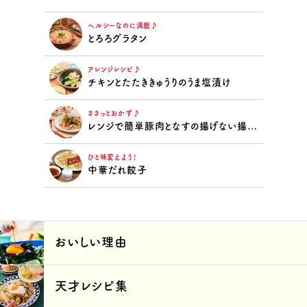
ヘルシーなのに満腹♪
とろろグラタン
アレンジレシピ♪
チキンとたたききゅうりのうま塩漬け
ささっとおかず♪
レンジで簡単豚肉となすの揚げない揚げ浸し
ひと味変えよう！
中華だれ餃子
おいしい理由
天才レシピ集