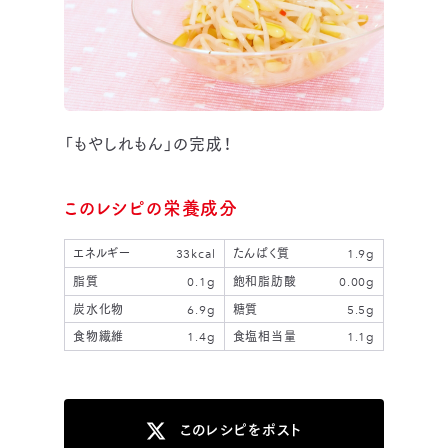
「もやしれもん」の完成！
このレシピの栄養成分
エネルギー
33kcal
たんぱく質
1.9g
脂質
0.1g
飽和脂肪酸
0.00g
炭水化物
6.9g
糖質
5.5g
食物繊維
1.4g
食塩相当量
1.1g
このレシピをポスト