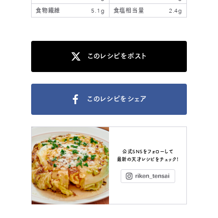
食物繊維
5.1g
食塩相当量
2.4g
このレシピをポスト
このレシピをシェア
公式SNSをフォローして
最新の天才レシピをチェック！
Instagram