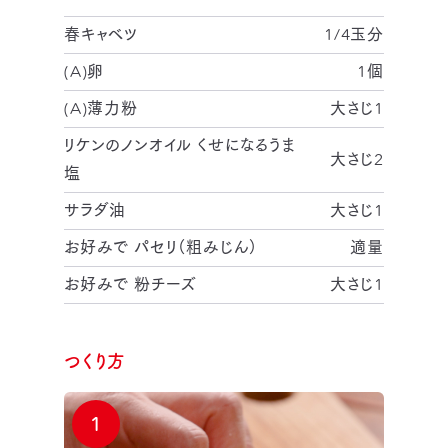
春キャベツ
1/4玉分
(A)卵
1個
(A)薄力粉
大さじ1
リケンのノンオイル くせになるうま
大さじ2
塩
サラダ油
大さじ1
お好みで パセリ（粗みじん）
適量
お好みで 粉チーズ
大さじ1
つくり方
1