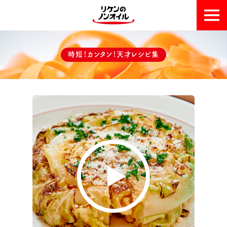
おいしい理由
時短！カンタン！天才レシピ集
天才レシピ集