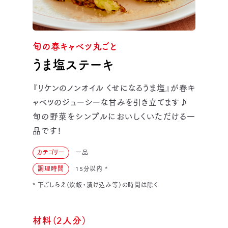
旬の春キャベツ丸ごと
うま塩ステーキ
『リケンのノンオイル くせになるうま塩』が春キ
ャベツのジューシーな甘みを引き立てます♪
旬の野菜をシンプルにおいしくいただける一
品です！
カテゴリー
一品
調理時間
15分以内
*
* 下ごしらえ（炊飯・漬け込み等）の時間は除く
材料（2人分）