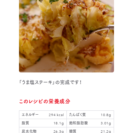
「うま塩ステーキ」の完成です！
このレシピの栄養成分
エネルギー
294 kcal
たんぱく質
10.8g
脂質
18.1g
飽和脂肪酸
3.01g
炭水化物
26.3g
糖質
21.2g