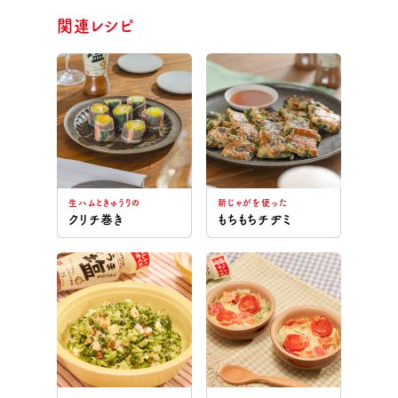
関連レシピ
生ハムときゅうりの
新じゃがを使った
クリチ巻き
もちもちチヂミ