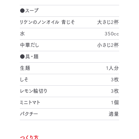
●スープ
リケンのノンオイル 青じそ
大さじ2杯
水
350cc
中華だし
小さじ2杯
●具・麺
生麺
1人分
しそ
3枚
レモン輪切り
3枚
ミニトマト
1個
パクチー
適量
つくり方