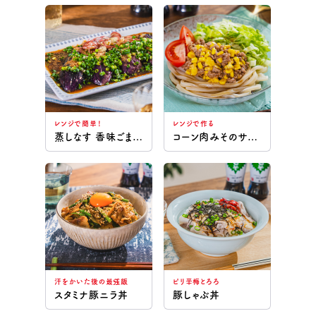
レンジで簡単！
レンジで作る
蒸しなす 香味ごまだれ
コーン肉みそのサラダうどん
汗をかいた後の最強飯
ピリ辛梅とろろ
スタミナ豚ニラ丼
豚しゃぶ丼