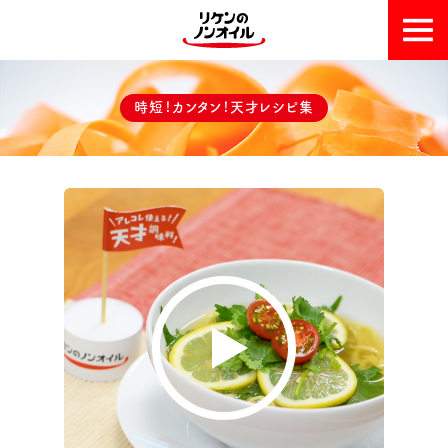
おいしい理由
時短！カンタン！天才レシピ集
天才レシピ集