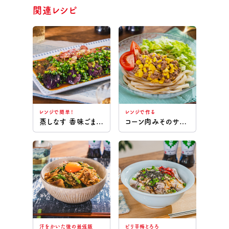
関連レシピ
レンジで簡単！
レンジで作る
蒸しなす 香味ごまだれ
コーン肉みそのサラダうどん
汗をかいた後の最強飯
ピリ辛梅とろろ