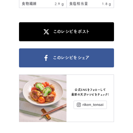
食物繊維
2.9 g
食塩相当量
1.8 g
このレシピをポスト
このレシピをシェア
公式SNSをフォローして
最新の天才レシピをチェック！
Instagram