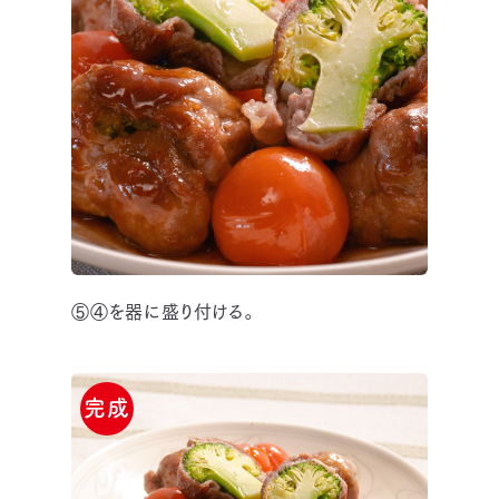
⑤④を器に盛り付ける。
完成