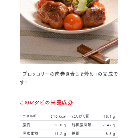
「ブロッコリーの肉巻き青じそ炒め」の完成で
す！
このレシピの栄養成分
エネルギー
310 kcal
たんぱく質
18.1 g
脂質
20.8 g
飽和脂肪酸
6.47 g
炭水化物
11.2 g
糖質
8.3 g