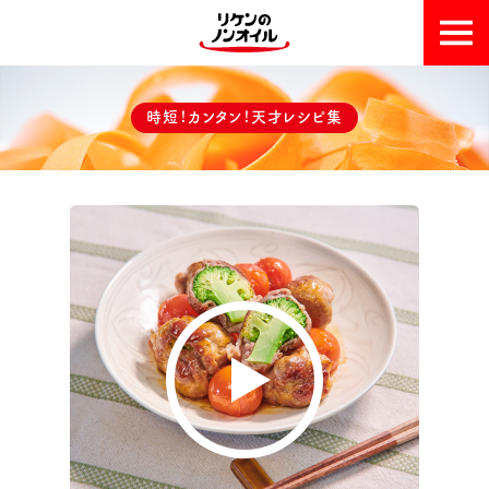
おいしい理由
時短！カンタン！天才レシピ集
天才レシピ集