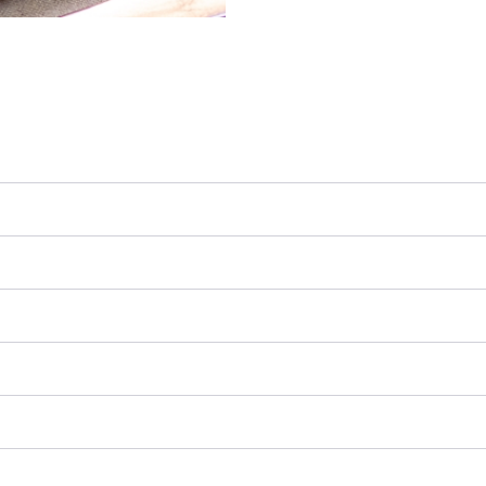
カテゴリー
一品
調理時間
15分以内
*
* 下ごしらえ（炊飯・漬け込み等）の時