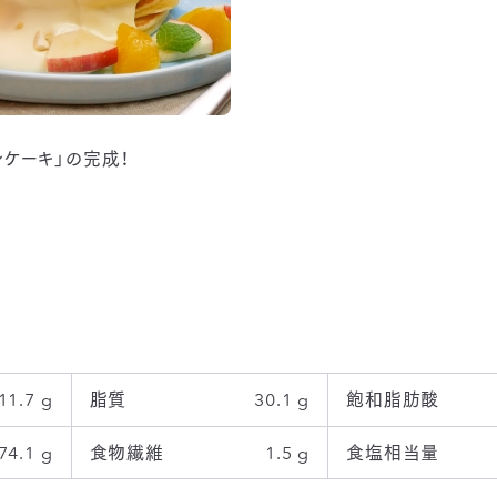
ンケーキ」の完成！
11.7 g
脂質
30.1 g
飽和脂肪酸
74.1 g
食物繊維
1.5 g
食塩相当量