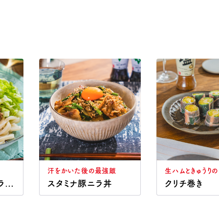
汗をかいた後の最強飯
生ハムときゅうりの
コーン肉みそのサラダうどん
スタミナ豚ニラ丼
クリチ巻き