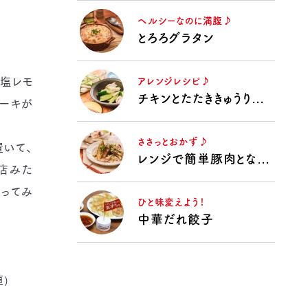
ヘルシーなのに満腹♪
とろろグラタン
そ塩レモ
アレンジレシピ♪
チキンとたたききゅうりのうま塩漬け
ーキが
ささっとおかず♪
いて、
レンジで簡単豚肉となすの揚げない揚げ浸し
店みた
ってみ
ひと味変えよう！
中華だれ餃子
)