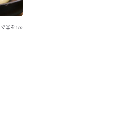
で②を1/6