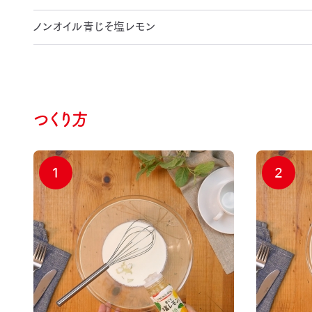
ノンオイル青じそ塩レモン
つくり方
1
2