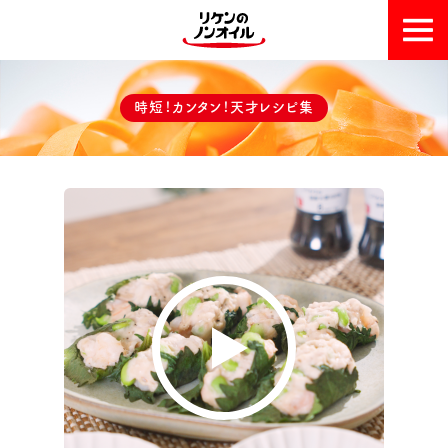
おいしい理由
時短！カンタン！天才レシピ集
天才レシピ集