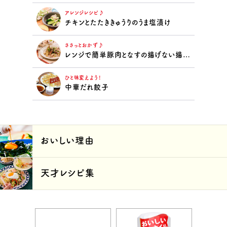
アレンジレシピ♪
チキンとたたききゅうりのうま塩漬け
ささっとおかず♪
レンジで簡単豚肉となすの揚げない揚げ浸し
ひと味変えよう！
中華だれ餃子
おいしい理由
天才レシピ集