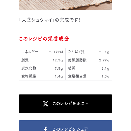
「大葉シュウマイ」の完成です！
このレシピの栄養成分
エネルギー
231kcal
たんぱく質
25.1g
脂質
12.3g
飽和脂肪酸
2.99g
炭水化物
7.5g
糖質
6.1g
食物繊維
1.4g
食塩相当量
1.3g
このレシピをポスト
このレシピをシェア