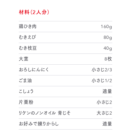
材料（2人分）
鶏ひき肉
160g
むきえび
80g
むき枝豆
40g
大葉
8枚
おろしにんにく
小さじ2/3
ごま油
小さじ1/2
こしょう
適量
片栗粉
小さじ2
リケンのノンオイル 青じそ
大さじ2
お好みで練りからし
適量