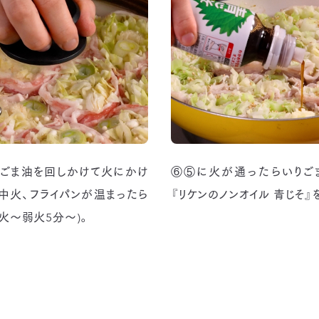
ごま油を回しかけて火にかけ
⑥⑤に火が通ったらいりごま
～中火、フライパンが温まったら
『リケンのノンオイル 青じそ』
火～弱火5分～)。