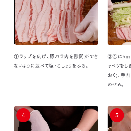
①ラップを広げ、豚バラ肉を隙間ができ
②①に5㎜
ないように並べて塩・こしょうをふる。
ャベツをし
おく)、手
のせる。
4
5