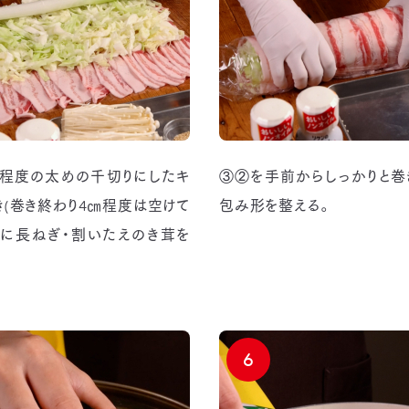
程度の太めの千切りにしたキ
③②を手前からしっかりと巻
き(巻き終わり4㎝程度は空けて
包み形を整える。
前に長ねぎ・割いたえのき茸を
6