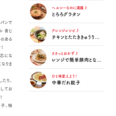
ヘルシーなのに満腹♪
とろろグラタン
パンで
ル 青じ
アレンジレシピ♪
チキンとたたききゅうりのうま塩漬け
えのある
！
ささっとおかず♪
芯にな
レンジで簡単豚肉となすの揚げない揚げ浸し
くなりま
ひと味変えよう！
したり、
中華だれ餃子
してお
！
子、柚