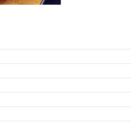
カテゴリー
主菜
調理時間
15分以内
*
* 下ごしらえ（炊飯・漬け込み等）の時