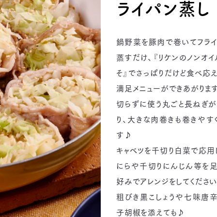
ライパン蒸し
鍋野菜を豚肉で巻いてフライ
蒸すだけ、『リケンのノンオイ
そ』でさっぱりだけど食べ応
満足メニューができあがります
切らずに使う丸ごと長ねぎが
り、大きな肉巻きも巻きやす
す♪
キャベツを千切り白菜で応用
にらや千切りにんじん等を足
好みでアレンジをしてください
粗びき黒こしょうや七味唐辛
子胡椒を添えても♪