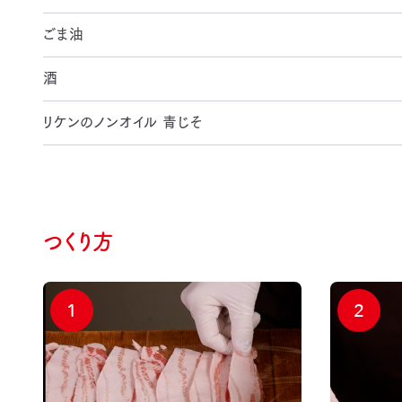
ごま油
酒
リケンのノンオイル 青じそ
つくり方
1
2