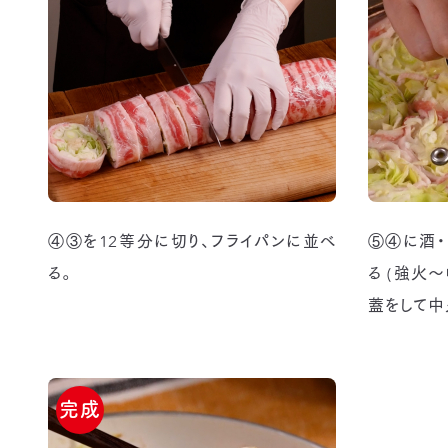
④③を12等分に切り、フライパンに並べ
⑤④に酒・
る。
る (強火
蓋をして中
完成