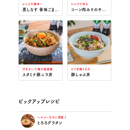
レンジで簡単！
レンジで作る
蒸しなす 香味ごまだれ
コーン肉みそのサラダうどん
汗をかいた後の最強飯
ピリ辛梅とろろ
スタミナ豚ニラ丼
豚しゃぶ丼
ピックアップレシピ
ヘルシーなのに満腹♪
とろろグラタン