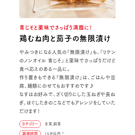
青じそと薬味でさっぱり満腹に！
鶏むね肉と茄子の無限漬け
やみつきになる人気の「無限漬け」も、『リケン
のノンオイル 青じそ』と薬味でさっぱりだけど
食べ応えのある一品に。
作り置きもできる「無限漬け」は、ごはんや豆
腐、麺類にのせてもおすすめです♪
なすはお好みで、ざく切りにした玉ねぎや長ね
ぎ、ほぐしたきのこなどでもアレンジをしていた
だけます！
カテゴリー
主菜,副菜
調理時間
15分以内
*