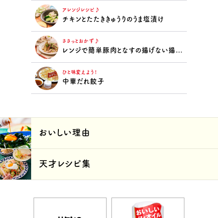
アレンジレシピ♪
チキンとたたききゅうりのうま塩漬け
ささっとおかず♪
レンジで簡単豚肉となすの揚げない揚げ浸し
ひと味変えよう！
中華だれ餃子
おいしい理由
天才レシピ集