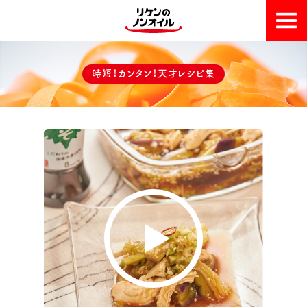
おいしい理由
時短！カンタン！天才レシピ集
天才レシピ集