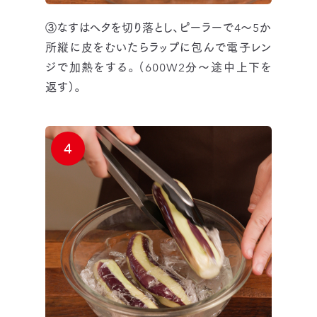
③なすはヘタを切り落とし、ピーラーで4～5か
所縦に皮をむいたらラップに包んで電子レン
ジで加熱をする。（600W2分～途中上下を
返す）。
4