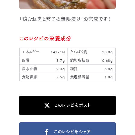
「鶏むね肉と茄子の無限漬け」の完成です！
このレシピの栄養成分
エネルギー
141kcal
たんぱく質
20.0g
脂質
3.7g
飽和脂肪酸
0.68g
炭水化物
9.3g
糖質
6.8g
食物繊維
2.5g
食塩相当量
1.8g
このレシピをポスト
このレシピをシェア