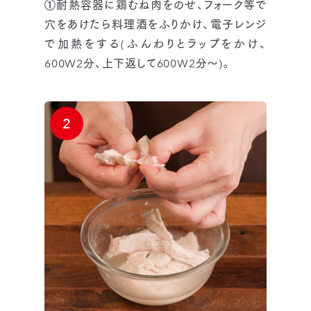
①耐熱容器に鶏むね肉をのせ、フォーク等で
穴をあけたら料理酒をふりかけ、電子レンジ
で加熱をする(ふんわりとラップをかけ、
600W2分、上下返して600W2分～)。
2