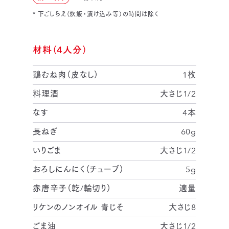
* 下ごしらえ（炊飯・漬け込み等）の時間は除く
材料（4人分）
鶏むね肉（皮なし）
1枚
料理酒
大さじ1/2
なす
4本
長ねぎ
60g
いりごま
大さじ1/2
おろしにんにく（チューブ）
5g
赤唐辛子（乾/輪切り）
適量
リケンのノンオイル 青じそ
大さじ8
ごま油
大さじ1/2