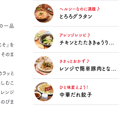
ヘルシーなのに満腹♪
とろろグラタン
の一品
アレンジレシピ♪
チキンとたたききゅうりのうま塩漬け
じそ』を
、そのま
ささっとおかず♪
レンジで簡単豚肉となすの揚げない揚げ浸し
カラッと
しむこ
ひと味変えよう！
レンジ
中華だれ餃子
くのびま