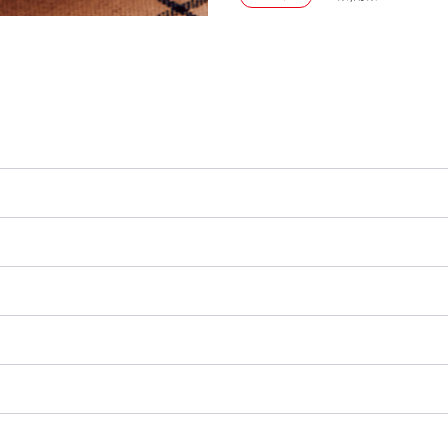
調理時間
15分以内
*
* 下ごしらえ（炊飯・漬け込み等）の時