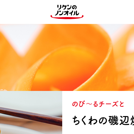
のび〜るチーズと
ちくわの磯辺