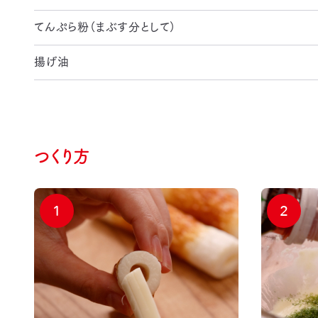
てんぷら粉（まぶす分として）
揚げ油
つくり方
1
2