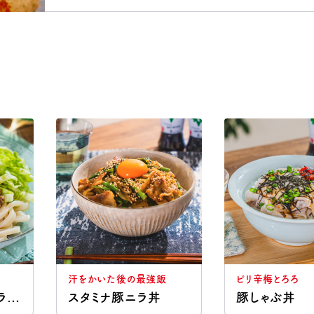
汗をかいた後の最強飯
ピリ辛梅とろろ
コーン肉みそのサラダうどん
スタミナ豚ニラ丼
豚しゃぶ丼