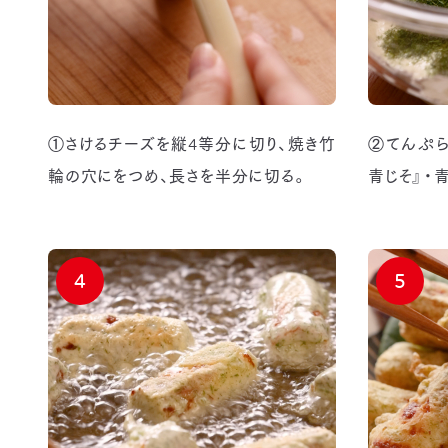
①さけるチーズを縦4等分に切り、焼き竹
②てんぷら
輪の穴にをつめ、長さを半分に切る。
青じそ』・
4
5