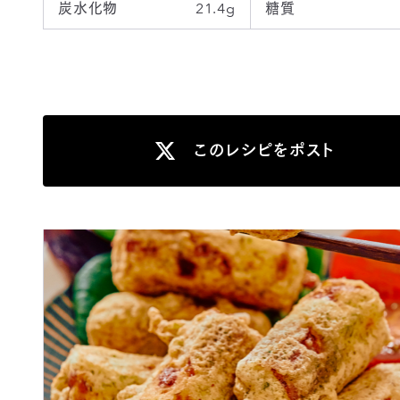
炭水化物
21.4g
糖質
このレシピをポスト