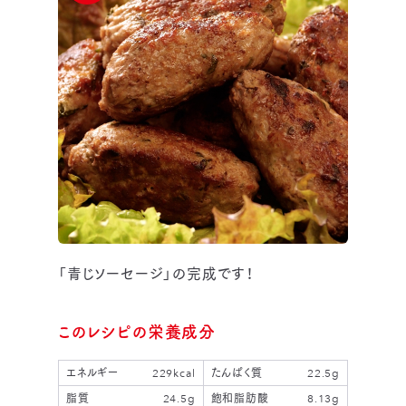
「青じソーセージ」の完成です！
このレシピの栄養成分
エネルギー
229kcal
たんぱく質
22.5g
脂質
24.5g
飽和脂肪酸
8.13g