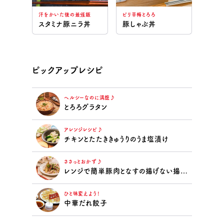
汗をかいた後の最強飯
ピリ辛梅とろろ
スタミナ豚ニラ丼
豚しゃぶ丼
ピックアップレシピ
ヘルシーなのに満腹♪
とろろグラタン
アレンジレシピ♪
チキンとたたききゅうりのうま塩漬け
ささっとおかず♪
レンジで簡単豚肉となすの揚げない揚げ浸し
ひと味変えよう！
中華だれ餃子