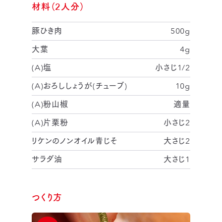
材料（2人分）
豚ひき肉
500g
大葉
4g
(A)塩
小さじ1/2
(A)おろししょうが(チューブ)
10g
(A)粉山椒
適量
(A)片栗粉
小さじ2
リケンのノンオイル青じそ
大さじ2
サラダ油
大さじ1
つくり方