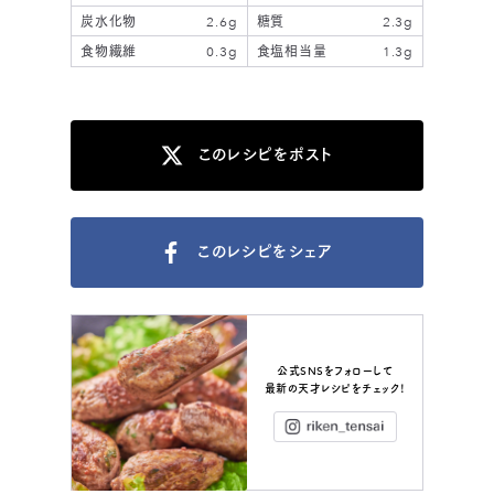
炭水化物
2.6g
糖質
2.3g
食物繊維
0.3g
食塩相当量
1.3g
このレシピをポスト
このレシピをシェア
公式SNSをフォローして
最新の天才レシピをチェック！
Instagram