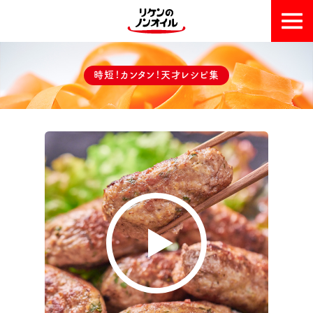
おいしい理由
時短！カンタン！天才レシピ集
天才レシピ集