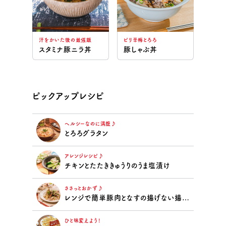
汗をかいた後の最強飯
ピリ辛梅とろろ
スタミナ豚ニラ丼
豚しゃぶ丼
ピックアップレシピ
ヘルシーなのに満腹♪
とろろグラタン
アレンジレシピ♪
チキンとたたききゅうりのうま塩漬け
ささっとおかず♪
レンジで簡単豚肉となすの揚げない揚げ浸し
ひと味変えよう！