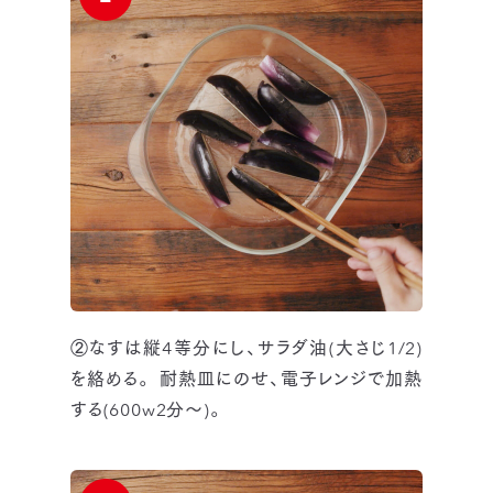
②なすは縦4等分にし、サラダ油(大さじ1/2)
を絡める。 耐熱皿にのせ、電子レンジで加熱
する(600w2分～)。