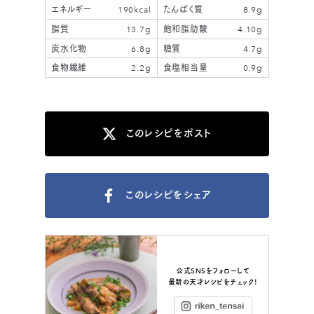
エネルギー
190kcal
たんぱく質
8.9g
脂質
13.7g
飽和脂肪酸
4.10g
炭水化物
6.8g
糖質
4.7g
食物繊維
2.2g
食塩相当量
0.9g
このレシピをポスト
このレシピをシェア
公式SNSをフォローして
最新の天才レシピをチェック！
Instagram