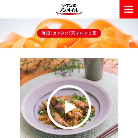
おいしい理由
時短！カンタン！天才レシピ集
天才レシピ集