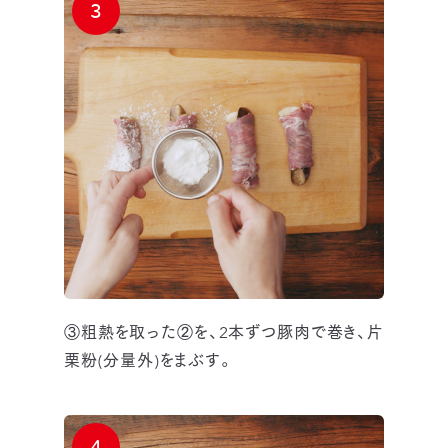
3
③粗熱を取った②を、2本ずつ豚肉で巻き、片
栗粉(分量外)をまぶす。
4