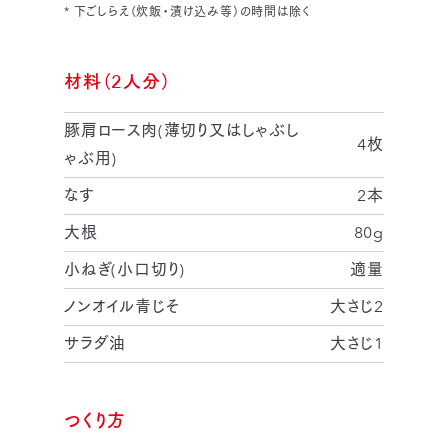
* 下ごしらえ（炊飯・漬け込み等）の時間は除く
材料（2人分）
豚肩ロース肉(薄切り又はしゃぶし
4枚
ゃぶ用)
なす
2本
大根
80g
小ねぎ(小口切り)
適量
ノンオイル青じそ
大さじ2
サラダ油
大さじ1
つくり方