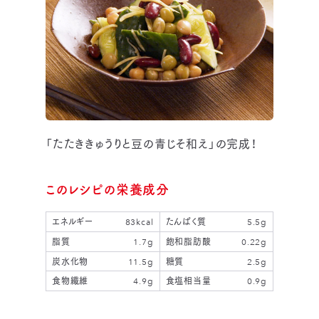
「たたききゅうりと豆の青じそ和え」の完成！
このレシピの栄養成分
エネルギー
83kcal
たんぱく質
5.5g
脂質
1.7g
飽和脂肪酸
0.22g
炭水化物
11.5g
糖質
2.5g
食物繊維
4.9g
食塩相当量
0.9g