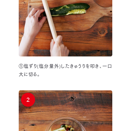
①塩ずり(塩分量外)したきゅうりを叩き、一口
大に切る。
2