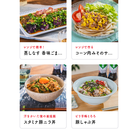
レンジで簡単！
レンジで作る
蒸しなす 香味ごまだれ
コーン肉みそのサラダうどん
汗をかいた後の最強飯
ピリ辛梅とろろ
スタミナ豚ニラ丼
豚しゃぶ丼