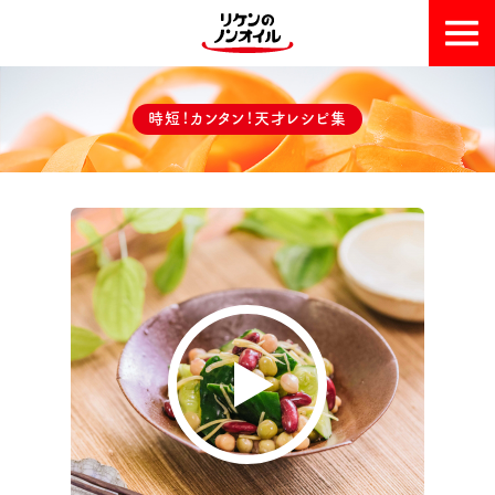
おいしい理由
時短！カンタン！天才レシピ集
天才レシピ集