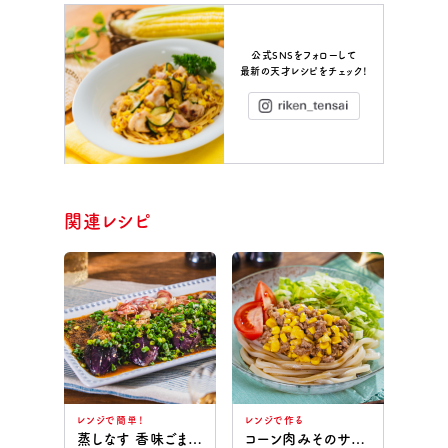
公式SNSをフォローして
最新の天才レシピをチェック！
Instagram
関連レシピ
レンジで簡単！
レンジで作る
蒸しなす 香味ごまだれ
コーン肉みそのサラダうどん