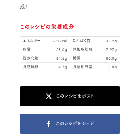
成！
このレシピの栄養成分
エネルギー
721kcal
たんぱく質
32.9g
脂質
25.0g
飽和脂肪酸
7.97g
炭水化物
84.6g
糖質
80.0g
食物繊維
4.7g
食塩相当量
2.8g
このレシピをポスト
このレシピをシェア