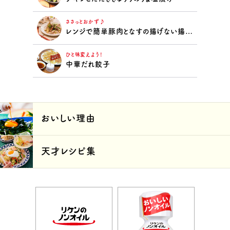
ささっとおかず♪
レンジで簡単豚肉となすの揚げない揚げ浸し
ひと味変えよう！
中華だれ餃子
おいしい理由
天才レシピ集