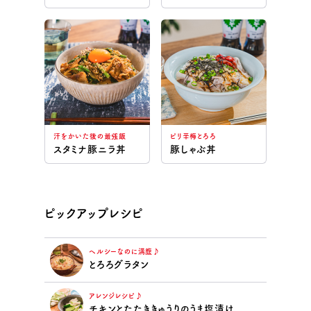
汗をかいた後の最強飯
ピリ辛梅とろろ
スタミナ豚ニラ丼
豚しゃぶ丼
ピックアップレシピ
ヘルシーなのに満腹♪
とろろグラタン
アレンジレシピ♪
チキンとたたききゅうりのうま塩漬け