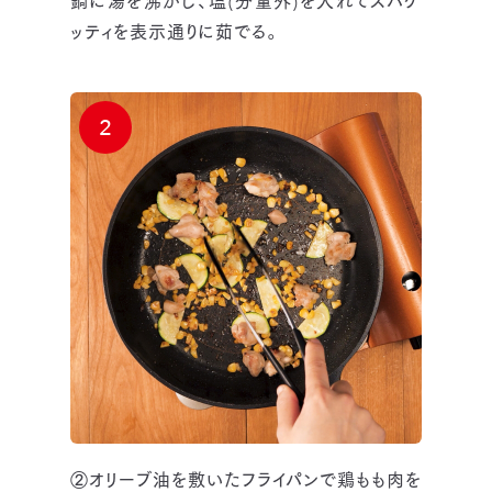
鍋に湯を沸かし、塩(分量外)を入れてスパゲ
ッティを表示通りに茹でる。
2
②オリーブ油を敷いたフライパンで鶏もも肉を