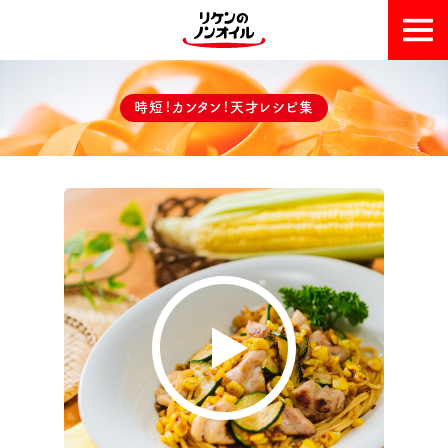
おいしい理由
時短！カンタン！天才レシピ集
天才レシピ集