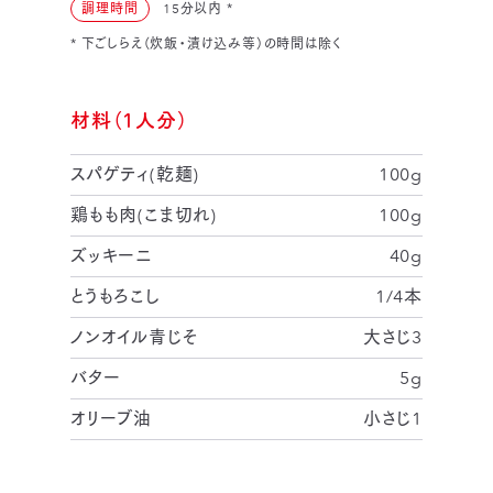
調理時間
15分以内
*
* 下ごしらえ（炊飯・漬け込み等）の時間は除く
材料（1人分）
スパゲティ(乾麺)
100g
鶏もも肉(こま切れ)
100g
ズッキーニ
40g
とうもろこし
1/4本
ノンオイル青じそ
大さじ3
バター
5g
オリーブ油
小さじ1