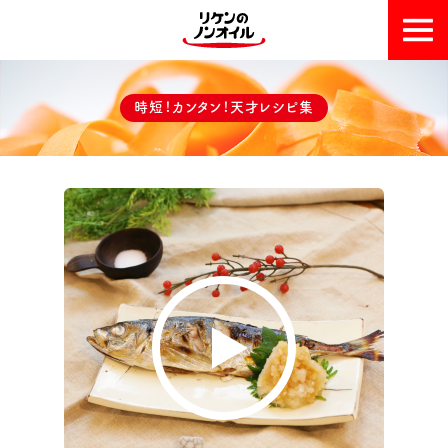
おいしい理由
時短！カンタン！天才レシピ集
天才レシピ集