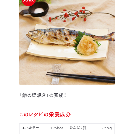
「鯵の塩焼き」の完成！
このレシピの栄養成分
エネルギー
196kcal
たんぱく質
29.9g