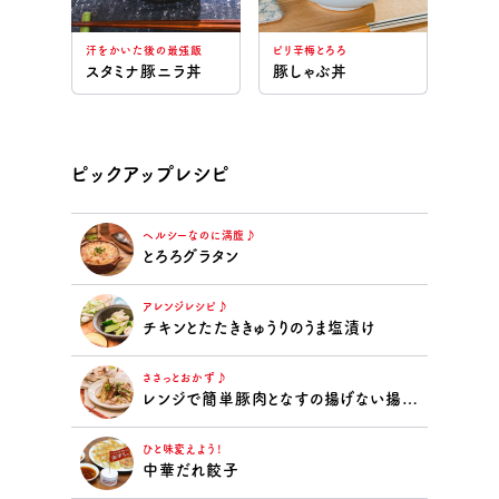
汗をかいた後の最強飯
ピリ辛梅とろろ
スタミナ豚ニラ丼
豚しゃぶ丼
ピックアップレシピ
ヘルシーなのに満腹♪
とろろグラタン
アレンジレシピ♪
チキンとたたききゅうりのうま塩漬け
ささっとおかず♪
レンジで簡単豚肉となすの揚げない揚げ浸し
ひと味変えよう！
中華だれ餃子