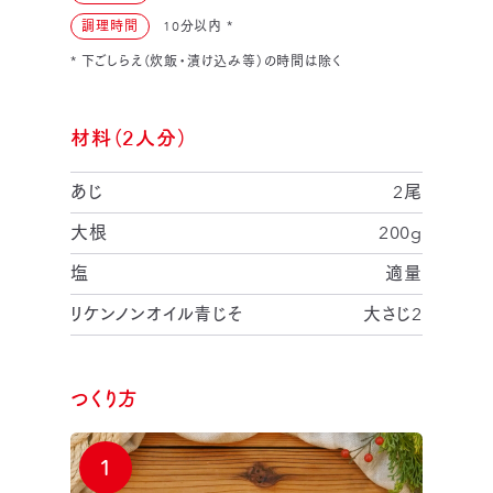
調理時間
10分以内
*
* 下ごしらえ（炊飯・漬け込み等）の時間は除く
材料（2人分）
あじ
2尾
大根
200g
塩
適量
リケンノンオイル青じそ
大さじ2
つくり方
1