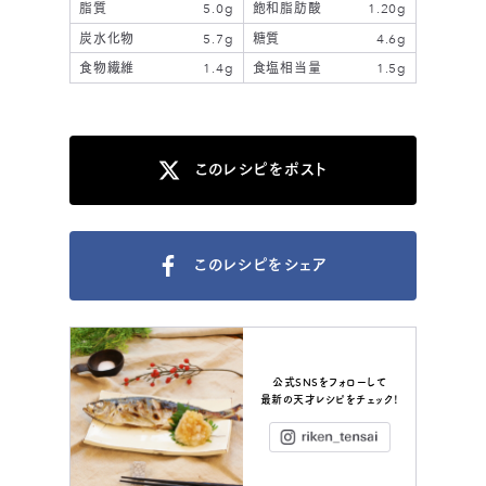
脂質
5.0g
飽和脂肪酸
1.20g
炭水化物
5.7g
糖質
4.6g
食物繊維
1.4g
食塩相当量
1.5g
このレシピをポスト
このレシピをシェア
公式SNSをフォローして
最新の天才レシピをチェック！
Instagram