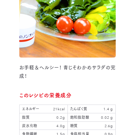
お手軽＆ヘルシー！ 青じそわかめサラダの完
成！
このレシピの栄養成分
エネルギー
21kcal
たんぱく質
1.4 g
脂質
0.2g
飽和脂肪酸
0.02 g
炭水化物
4.0g
糖質
2.6g
食物繊維
1.5g
食塩相当量
0.9g