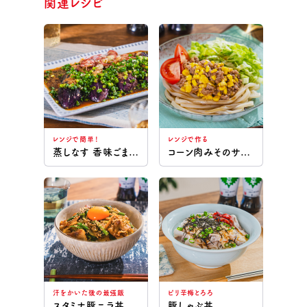
関連レシピ
レンジで簡単！
レンジで作る
蒸しなす 香味ごまだれ
コーン肉みそのサラダうどん
汗をかいた後の最強飯
ピリ辛梅とろろ
スタミナ豚ニラ丼
豚しゃぶ丼