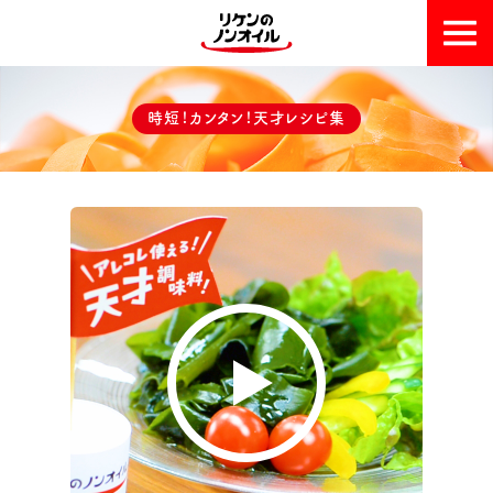
おいしい理由
時短！カンタン！天才レシピ集
天才レシピ集