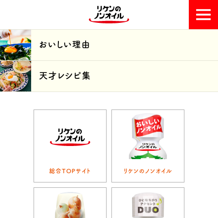
おいしい理由
おいしい理由
天才レシピ集
天才レシピ集
総合TOPサイト
リケンのノンオイル