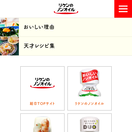
おいしい理由
おいしい理由
天才レシピ集
天才レシピ集
総合TOPサイト
リケンのノンオイル