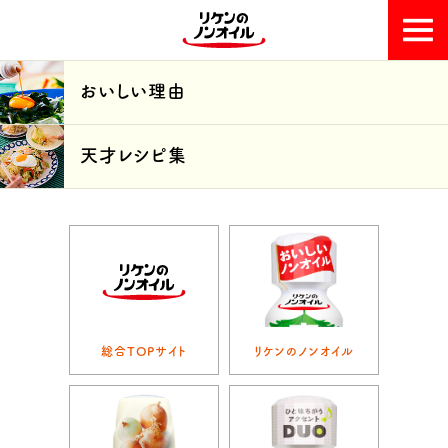
おいしい理由
おいしい理由
天才レシピ集
天才レシピ集
総合TOPサイト
リケンのノンオイル