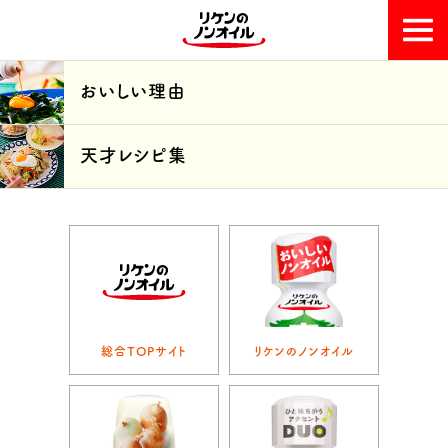
おいしい理由
おいしい理由
天才レシピ集
天才レシピ集
総合TOPサイト
リケンのノンオイル