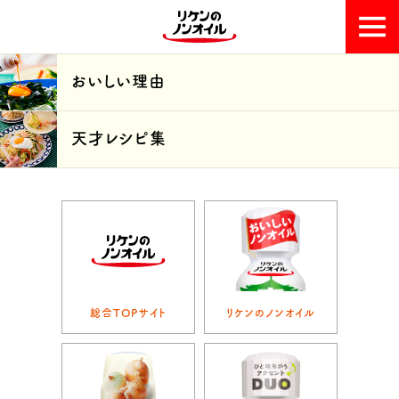
おいしい理由
おいしい理由
天才レシピ集
天才レシピ集
総合TOPサイト
リケンのノンオイル