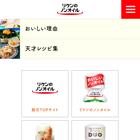
おいしい理由
おいしい理由
天才レシピ集
天才レシピ集
総合TOPサイト
リケンのノンオイル