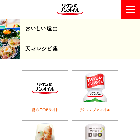
おいしい理由
おいしい理由
天才レシピ集
天才レシピ集
総合TOPサイト
リケンのノンオイル