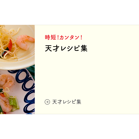
時短！カンタン！
天才レシピ集
天才レシピ集