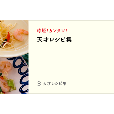
時短！カンタン！
天才レシピ集
天才レシピ集