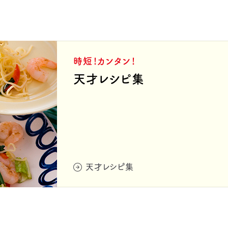
時短！カンタン！
天才レシピ集
天才レシピ集