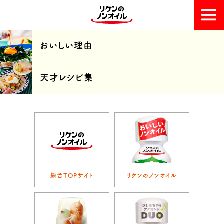
おいしい理由
おいしい理由
天才レシピ集
天才レシピ集
総合TOPサイト
リケンのノンオイル