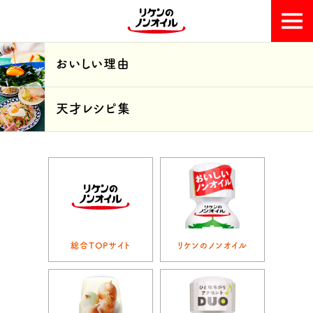
おいしい理由
おいしい理由
天才レシピ集
天才レシピ集
総合TOPサイト
リケンのノンオイル