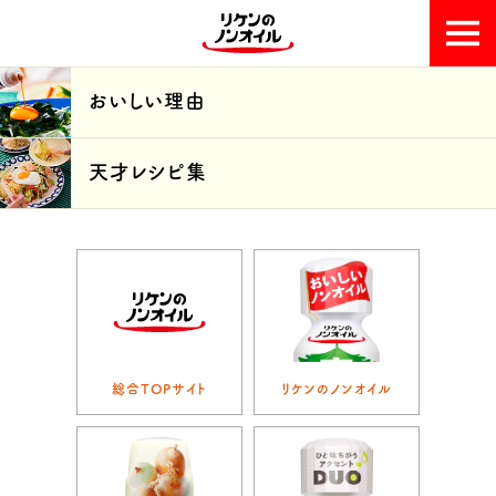
おいしい理由
おいしい理由
天才レシピ集
天才レシピ集
総合TOPサイト
リケンのノンオイル